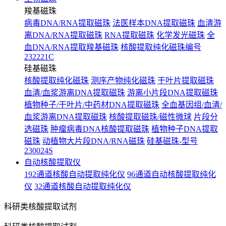
羧基磁珠
病毒DNA/RNA提取磁珠
法医样本DNA提取磁珠
血清游
离DNA/RNA提取磁珠
RNA提取磁珠
化学发光磁珠
全
血DNA/RNA提取羧基磁珠
核酸提取纯化磁珠编号
232221C
硅基磁珠
核酸提取纯化磁珠
测序产物纯化磁珠
干叶片提取磁珠
血清/血浆游离DNA提取磁珠
游离小片段DNA提取磁珠
植物种子/干叶片/中药材DNA提取磁珠
全血基因组/血清/
血浆游离DNA提取磁珠
核酸提取磁珠/磁性微球
片段分
选磁珠
肿瘤病毒DNA核酸提取磁珠
植物种子DNA提取
磁珠
动植物大片段DNA/RNA磁珠
硅基磁珠-型号
230024S
自动核酸提取仪
192通道核酸自动提取纯化仪
96通道自动核酸提取纯化
仪
32通道核酸自动提取纯化仪
科研类核酸提取试剂