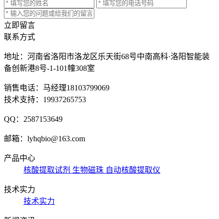
立即留言
联系方式
地址：河南省洛阳市洛龙区乐天街68号中南高科·洛阳智能装
备创新港8号-1-101幢308室
销售电话：马经理18103799069
技术支持：19937265753
QQ：2587153649
邮箱：lyhqbio@163.com
产品中心
核酸提取试剂
生物磁珠
自动核酸提取仪
技术实力
技术实力