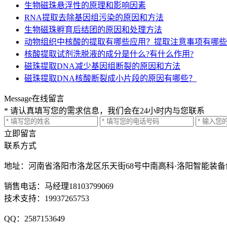
生物磁珠悬浮性的原理和影响因素
RNA提取去除基因组污染的原因和方法
生物磁珠孵育后结团的原因和处理方法
动物组织中核酸的提取有哪些应用？提取注意事项有哪些
核酸提取试剂洗脱液的成分是什么?有什么作用?
磁珠提取DNA减少基因组断裂的原因和方法
磁珠提取DNA核酸断裂成小片段的原因有哪些？
Message
在线留言
* 请认真填写您的需求信息，我们会在24小时内与您联系
立即留言
联系方式
地址：河南省洛阳市洛龙区乐天街68号中南高科·洛阳智能装备创新港
销售电话：马经理18103799069
技术支持：19937265753
QQ：2587153649