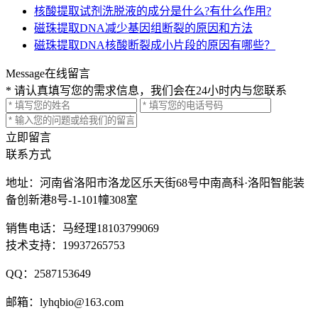
核酸提取试剂洗脱液的成分是什么?有什么作用?
磁珠提取DNA减少基因组断裂的原因和方法
磁珠提取DNA核酸断裂成小片段的原因有哪些？
Message
在线留言
* 请认真填写您的需求信息，我们会在24小时内与您联系
立即留言
联系方式
地址：河南省洛阳市洛龙区乐天街68号中南高科·洛阳智能装
备创新港8号-1-101幢308室
销售电话：马经理18103799069
技术支持：19937265753
QQ：2587153649
邮箱：lyhqbio@163.com